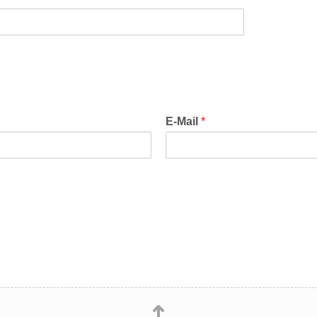
m
E-Mail
*